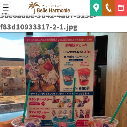
前の画像
Belle Harmonie
次の画像
5be6adbe-3b42-4ab7-915e-
menu
f83d10933317-2-1.jpg