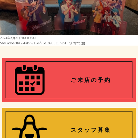
投
フ
2024年7月3日
600 × 600
投
稿
ル
5be6adbe-3b42-4ab7-915e-f83d10933317-2-1.jpg
内で公開
日:
サ
稿
イ
ズ
ナ
ビ
ご 来 店 の 予 約
ゲ
ー
シ
ョ
ン
ス タ ッ フ 募 集