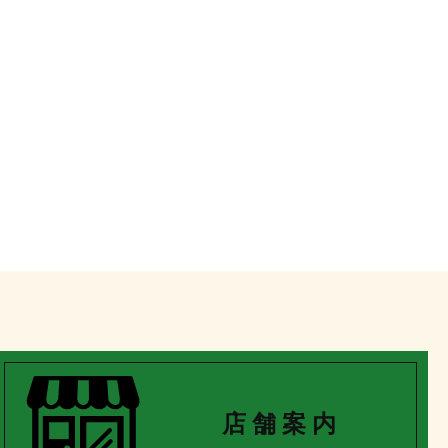
店 舗 案 内