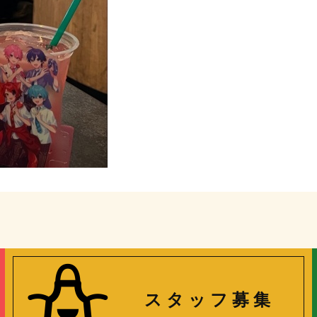
ス タ ッ フ 募 集