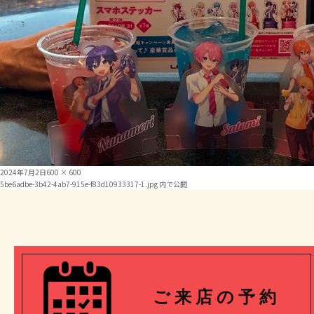
投
フ
2024年7月2日
600 × 600
投
稿
ル
5be6adbe-3b42-4ab7-915e-f83d10933317-1.jpg
内で公開
日:
サ
イ
稿
ズ
ナ
ビ
ご 来 店 の 予 約
ゲ