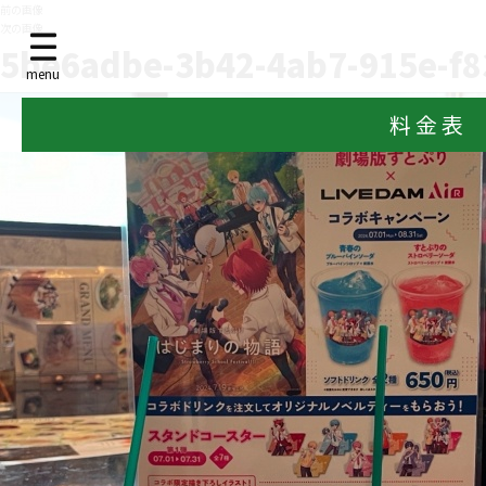
前の画像
次の画像
5be6adbe-3b42-4ab7-915e-f8
menu
料 金 表