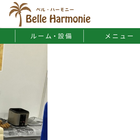
Belle Harmonie
ル ー ム・設 備
メ ニ ュ ー