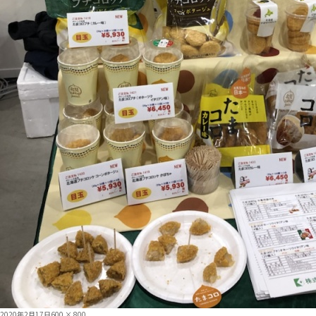
投
フ
2020年2月17日
600 × 800