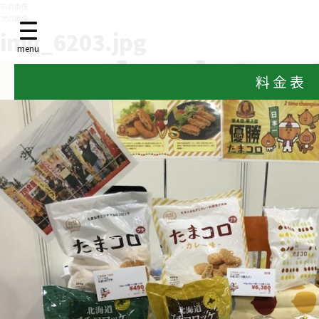
前の画像
次の画像
img_6203.jpg
menu
料 金 表