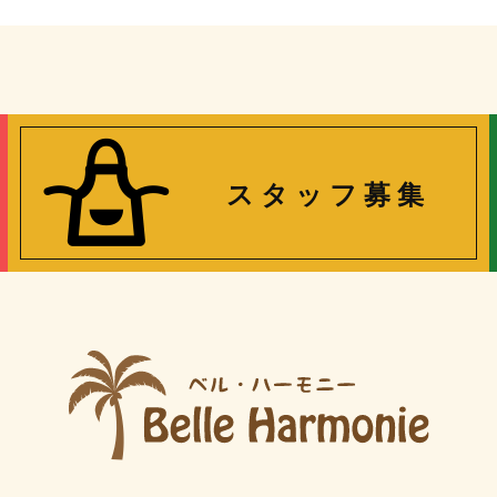
ス タ ッ フ 募 集