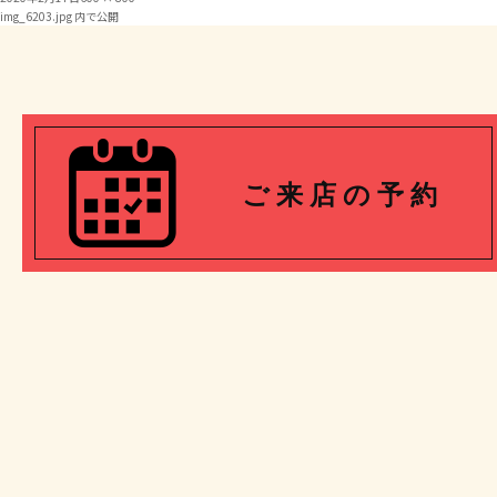
投
稿
ル
img_6203.jpg
内で公開
日:
サ
イ
稿
ズ
ナ
ビ
ご 来 店 の 予 約
ゲ
ー
シ
ョ
ン