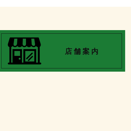
店 舗 案 内