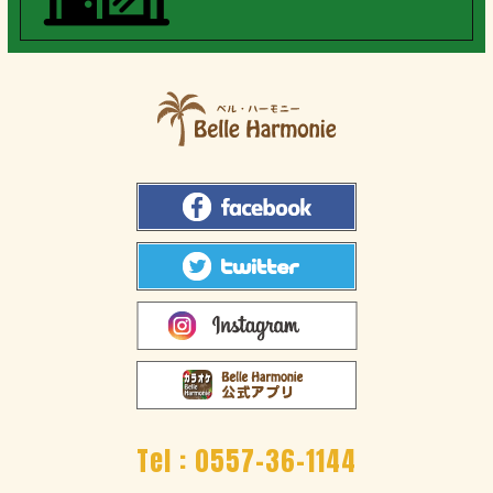
Tel :
0557-36-1144