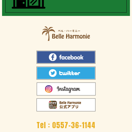
Tel :
0557-36-1144