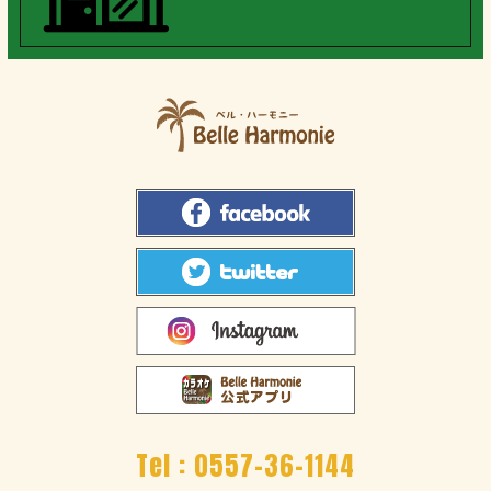
Tel :
0557-36-1144