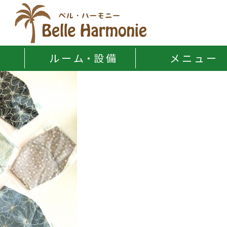
Belle Harmonie
ル ー ム・設 備
メ ニ ュ ー