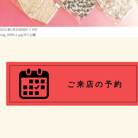
投
フ
2021年1月20日
600 × 450
投
稿
ル
img_0099-2.jpg
内で公開
日:
サ
イ
稿
ズ
ナ
ビ
ご 来 店 の 予 約
ゲ
ー
シ
ョ
ン