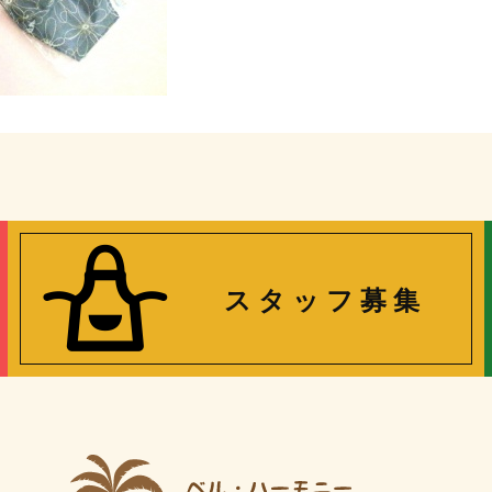
ス タ ッ フ 募 集