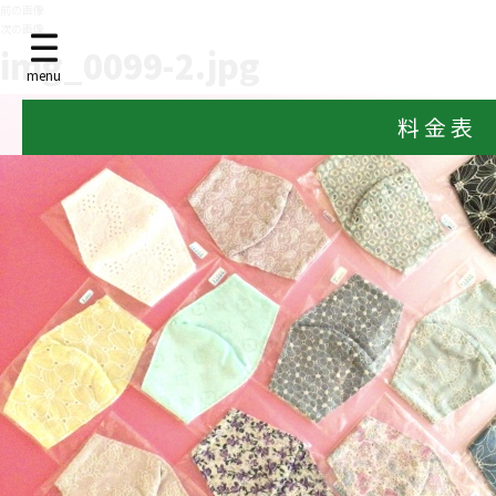
前の画像
次の画像
img_0099-2.jpg
menu
料 金 表