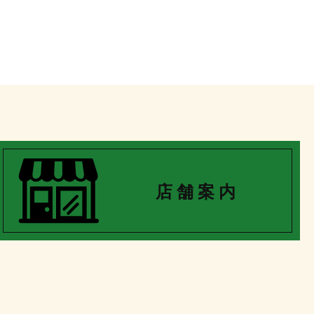
店 舗 案 内