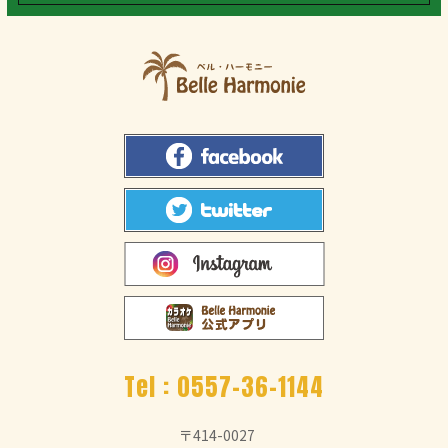
Tel :
0557-36-1144
〒414-0027