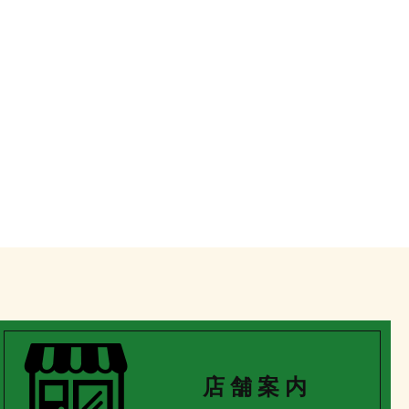
店 舗 案 内