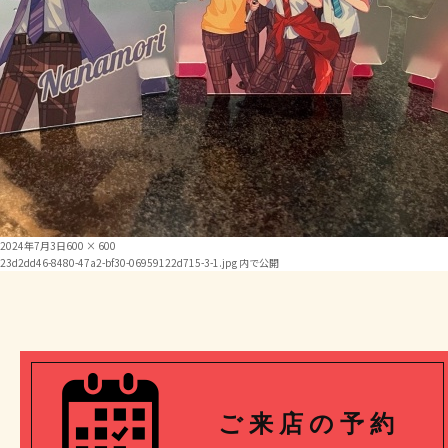
投
フ
2024年7月3日
600 × 600
投
稿
ル
23d2dd46-8480-47a2-bf30-06959122d715-3-1.jpg
内で公開
日:
サ
イ
稿
ズ
ナ
ビ
ご 来 店 の 予 約
ゲ