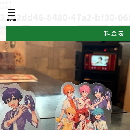
前の画像
次の画像
23d2dd46-8480-47a2-bf30-06
menu
料 金 表