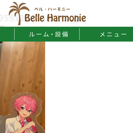
Belle Harmonie
959122d715-3-1.jpg
ル ー ム・設 備
メ ニ ュ ー