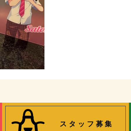
ス タ ッ フ 募 集