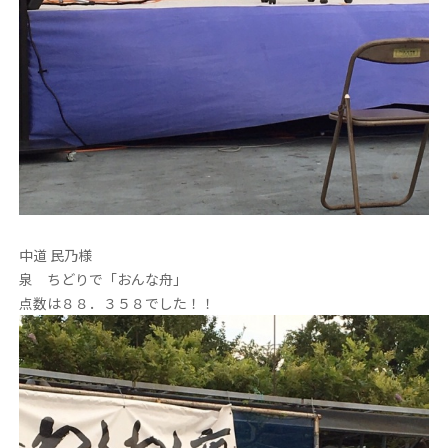
中道 民乃様
泉 ちどりで「おんな舟」
点数は８８．３５８でした！！