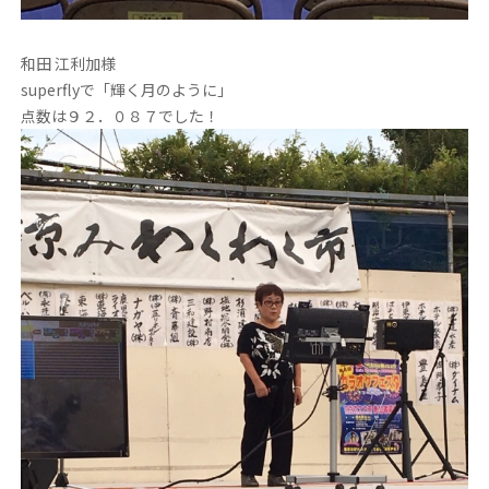
和田 江利加様
superflyで「輝く月のように」
点数は９２．０８７でした！