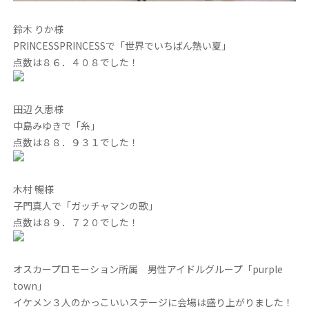
鈴木 りか様
PRINCESSPRINCESSで「世界でいちばん熱い夏」
点数は８６．４０８でした！
田辺 久恵様
中島みゆきで「糸」
点数は８８．９３１でした！
木村 暢様
子門真人で「ガッチャマンの歌」
点数は８９．７２０でした！
オスカープロモーション所属 男性アイドルグループ「purple
town」
イケメン３人のかっこいいステージに会場は盛り上がりました！