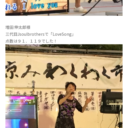
増田 伸太郎様
三代目Jsoulbrothersで「LoveSong」
点数は９１．１１９でした！