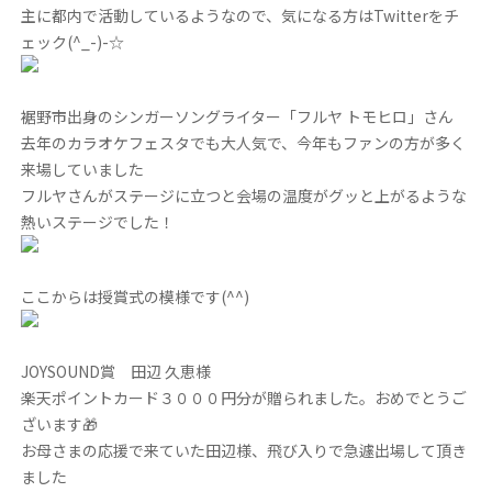
主に都内で活動しているようなので、気になる方はTwitterをチ
ェック(^_-)-☆
裾野市出身のシンガーソングライター「フルヤ トモヒロ」さん
去年のカラオケフェスタでも大人気で、今年もファンの方が多く
来場していました
フルヤさんがステージに立つと会場の温度がグッと上がるような
熱いステージでした！
ここからは授賞式の模様です(^^)
JOYSOUND賞 田辺 久恵様
楽天ポイントカード３０００円分が贈られました。おめでとうご
ざいます🎁
お母さまの応援で来ていた田辺様、飛び入りで急遽出場して頂き
ました