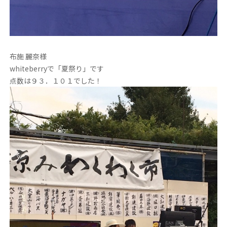
布施 麗奈様
whiteberryで「夏祭り」です
点数は９３．１０１でした！