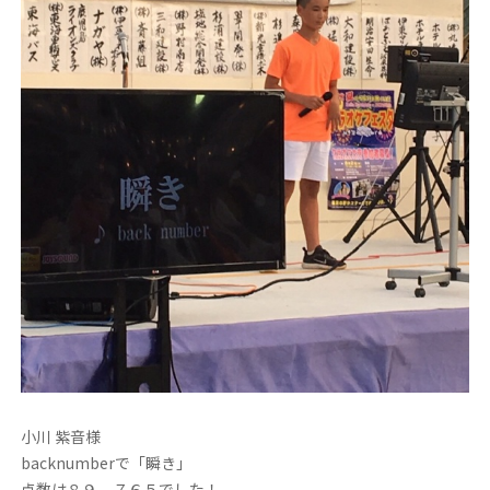
小川 紫音様
backnumberで「瞬き」
点数は８９．７６５でした！