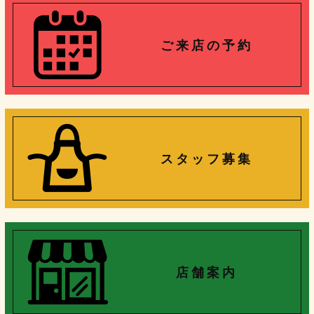
ご 来 店 の 予 約
ス タ ッ フ 募 集
店 舗 案 内