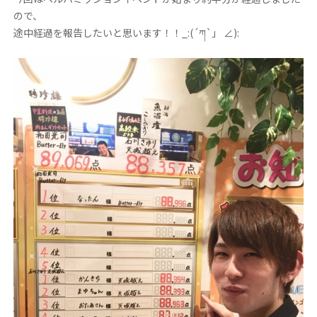
ので、
途中経過を報告したいと思います！！_:(´ཀ`」 ∠):