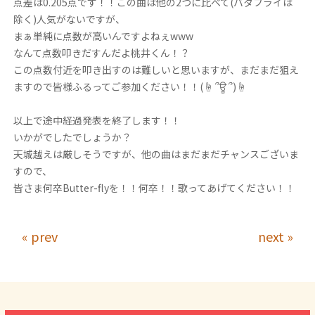
点差は0.205点です！！この曲は他の2つに比べて(バタフライは
除く)人気がないですが、
まぁ単純に点数が高いんですよねぇwww
なんて点数叩きだすんだよ桃井くん！？
この点数付近を叩き出すのは難しいと思いますが、まだまだ狙え
ますので皆様ふるってご参加ください！！(☝︎ ՞ਊ ՞)☝︎
以上で途中経過発表を終了します！！
いかがでしたでしょうか？
天城越えは厳しそうですが、他の曲はまだまだチャンスございま
すので、
皆さま何卒Butter-flyを！！何卒！！歌ってあげてください！！
« prev
next »