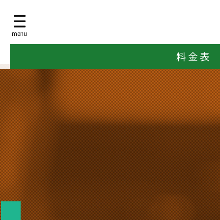
menu
料 金 表