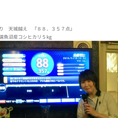
り 天城越え 『８８．３５７点』
選魚沼産コシヒカリ５kg