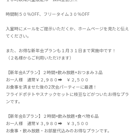
時間制５０％OFF、フリータイム３０％OFF
入室時にメールをご提示いただくか、ホームページを見たと伝え
てください。
また、お得な新年会プランも１月３１日まで実施中です！
（２名様からご利用いただけます）
【新年会Aプラン】２時間+飲み放題+おつまみ３品
お一人様 通常￥２,９８０➡ ￥２,５００
お食事を済ませた後の2次会パーティーに最適！
フライドポテトやスナックセットに枝豆などがついたお得なプラ
ンです。
【新年会Bプラン】２時間+飲み放題+食べ物６品
お一人様 通常￥３,９８０➡ ￥３,５００
お食事・飲み放題・お部屋代込みのお得なプランです。