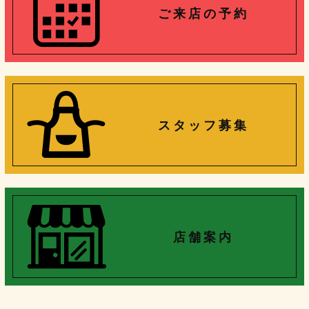
ご 来 店 の 予 約
ス タ ッ フ 募 集
店 舗 案 内