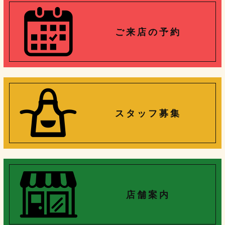
ご 来 店 の 予 約
ス タ ッ フ 募 集
店 舗 案 内