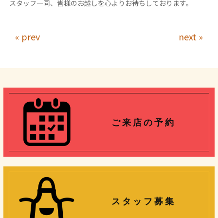
スタッフ一同、皆様のお越しを心よりお待ちしております。
« prev
next »
ご 来 店 の 予 約
ス タ ッ フ 募 集