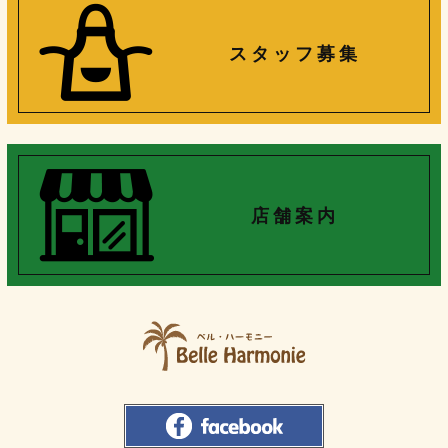
ス タ ッ フ 募 集
店 舗 案 内