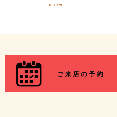
« prev
ご 来 店 の 予 約