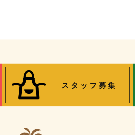
ス タ ッ フ 募 集