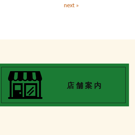
next »
店 舗 案 内