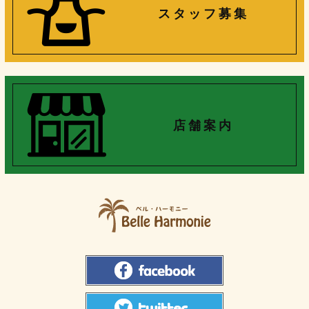
ス タ ッ フ 募 集
店 舗 案 内