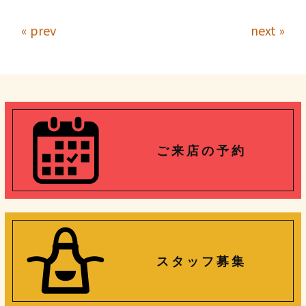
« prev
next »
ご 来 店 の 予 約
ス タ ッ フ 募 集