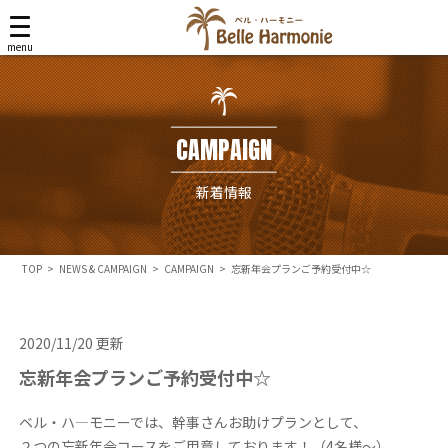
Belle Harmonie
menu
CAMPAIGN
新着情報
TOP
>
NEWS & CAMPAIGN
>
CAMPAIGN
>
忘新年会プランご予約受付中☆
2020/11/20 更新
忘新年会プランご予約受付中☆
ベル・ハ―モニーでは、幹事さんお助けプランとして、
２つの忘新年会コースをご用意しております！（4名様～）