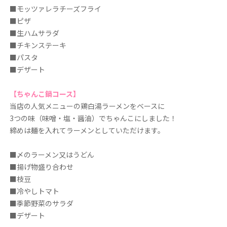
■モッツァレラチーズフライ
■ピザ
■生ハムサラダ
■チキンステーキ
■パスタ
■デザート
【ちゃんこ鍋コース】
当店の人気メニューの鶏白湯ラーメンをベースに
3つの味（味噌・塩・醤油）でちゃんこにしました！
締めは麺を入れてラーメンとしていただけます。
■〆のラーメン又はうどん
■揚げ物盛り合わせ
■枝豆
■冷やしトマト
■季節野菜のサラダ
■デザート