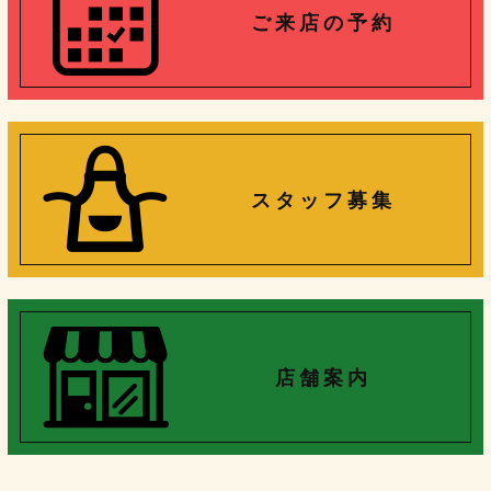
ご 来 店 の 予 約
ス タ ッ フ 募 集
店 舗 案 内