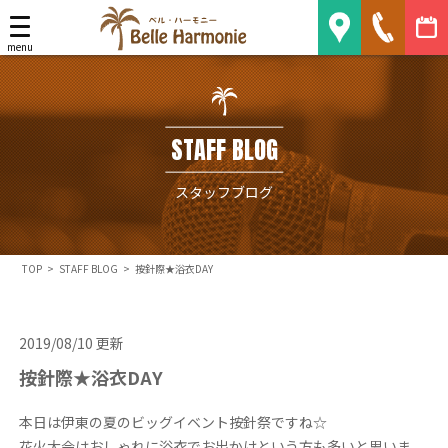
Belle Harmonie
menu
STAFF BLOG
スタッフブログ
TOP
>
STAFF BLOG
>
按針際★浴衣DAY
2019/08/10 更新
按針際★浴衣DAY
本日は伊東の夏のビッグイベント按針祭ですね☆
花火大会はおしゃれに浴衣でお出かけという方も多いと思いま