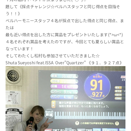
題して《採点チャレンジ☆ベルハスタッフと同じ得点を目指そ
う！！》
ベルハーモニースタッフ４名が採点で出した得点と同じ得点、ま
たは
最も近い得点を出した方に賞品をプレゼントいたします(*>ω<*)
４名それぞれ賞品を考えたのですが、今回とても夏らしい賞品と
なっています！
そしてわたくし松村も参加させていただきました☆
Shuta Sueyoshi feat.ISSA Over”Quartzer” 《９１．９２７点》