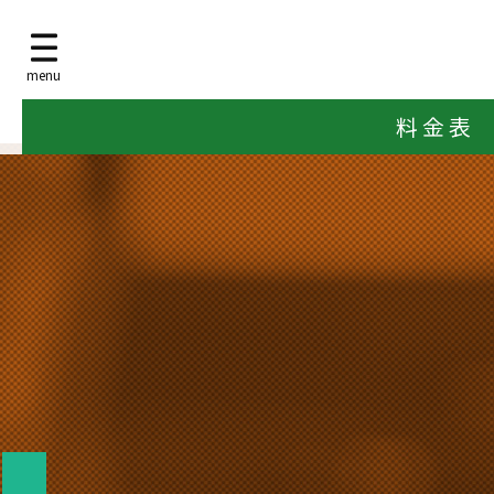
menu
料 金 表