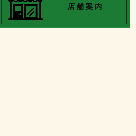
店 舗 案 内