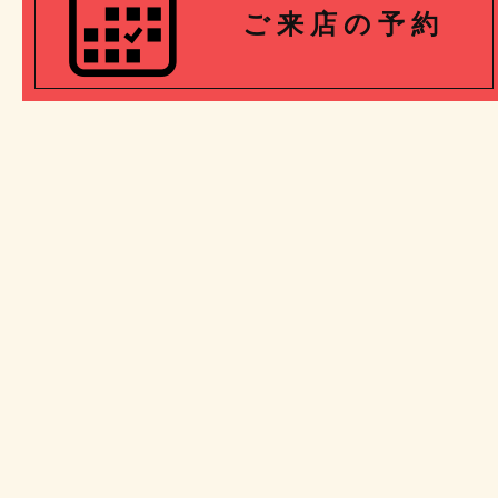
ご 来 店 の 予 約