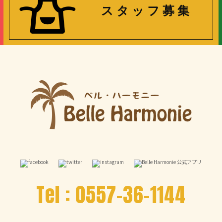
ス タ ッ フ 募 集
Tel :
0557-36-1144