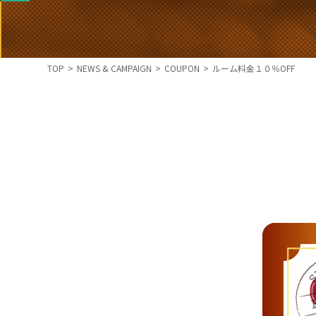
TOP
>
NEWS & CAMPAIGN
>
COUPON
>
ルーム料金１０％OFF