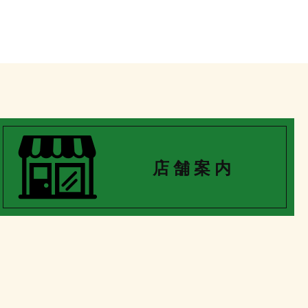
店 舗 案 内