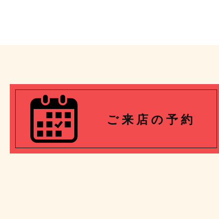
ご 来 店 の 予 約