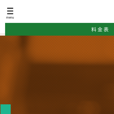
menu
料 金 表