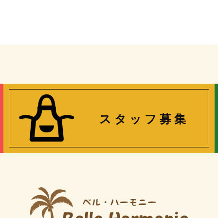
ス タ ッ フ 募 集