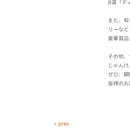
B賞「デ
また、有
リーなど
豪華賞品
その他、
じゃんけ
ぜひ、期
皆様のお
« prev