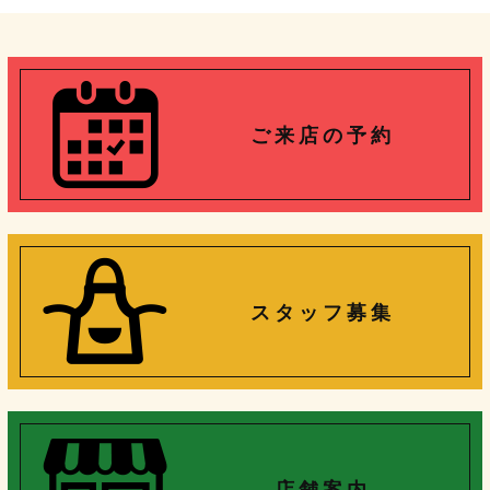
ご 来 店 の 予 約
ス タ ッ フ 募 集
店 舗 案 内