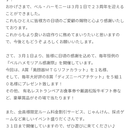
おかげさまで、ベル・ハーモニーは３月１日で２３周年を迎える
ことができました。
これもひとえに皆様方の日頃のご愛顧の賜物と心より感謝いたし
ております。
これからもより良いお店作りに務めてまいりたいと思いますの
で、今後ともどうぞ よろしくお願いいたします。
さて、３月１日より、皆様に日頃の感謝を込めて、毎年恒例の
『ベルハメモリアル感謝祭』を開催しています。
今回は、A賞「美顔器ＭＴＧリファカラット」を１名様、
そして、毎年大好評のB賞「ディズニーペアチケット」を５組１
０名様にプレゼント致します！
その他、 有名レストランペアお食事券や厳選松阪牛ギフト券な
ど、豪華賞品がその場で当たります！
また、会員様限定ルーム料金割引サービス、じゃんけん、採点ゲ
ームなど楽しいイベント盛りだくさんです。
３１日まで開催していますので、ぜひ遊びに来てください♪