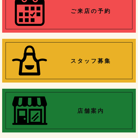
ご 来 店 の 予 約
ス タ ッ フ 募 集
店 舗 案 内