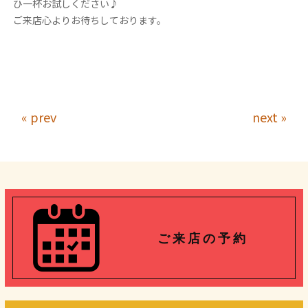
ひ一杯お試しください♪
ご来店心よりお待ちしております。
« prev
next »
ご 来 店 の 予 約