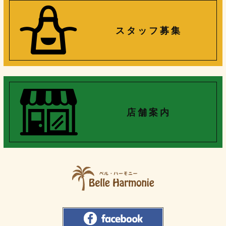
ス タ ッ フ 募 集
店 舗 案 内