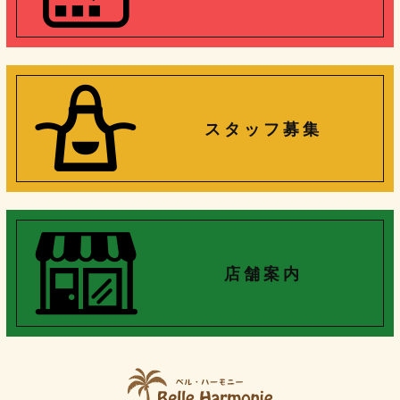
ス タ ッ フ 募 集
店 舗 案 内