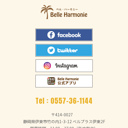
Tel :
0557-36-1144
〒414-0027
静岡県伊東市竹の内1-3-12 ベルプラス伊東2F