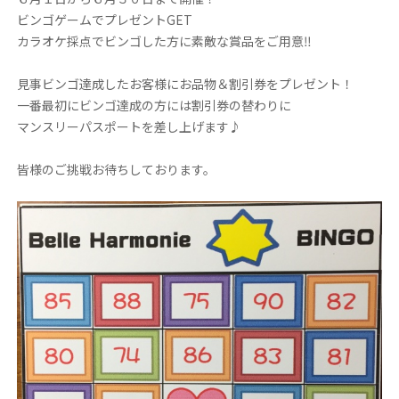
ビンゴゲームでプレゼントGET
カラオケ採点でビンゴした方に素敵な賞品をご用意‼
見事ビンゴ達成したお客様にお品物＆割引券をプレゼント！
一番最初にビンゴ達成の方には割引券の替わりに
マンスリーパスポートを差し上げます♪
皆様のご挑戦お待ちしております。