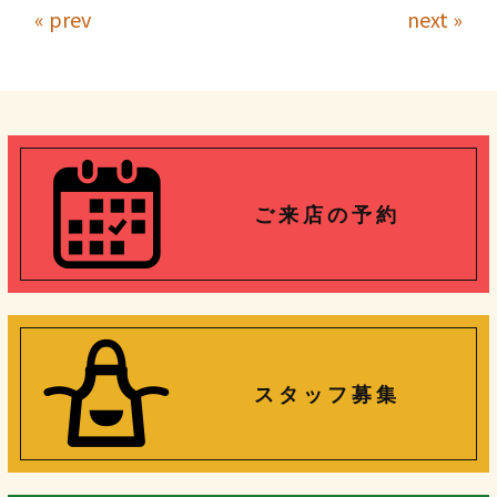
« prev
next »
ご 来 店 の 予 約
ス タ ッ フ 募 集