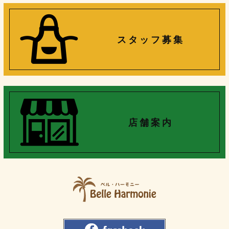
ス タ ッ フ 募 集
店 舗 案 内