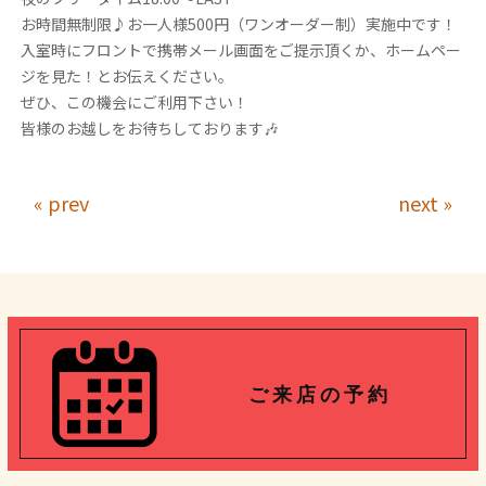
お時間無制限♪お一人様500円（ワンオーダー制）実施中です！
入室時にフロントで携帯メール画面をご提示頂くか、ホームペー
ジを見た！とお伝えください。
ぜひ、この機会にご利用下さい！
皆様のお越しをお待ちしております🎶
« prev
next »
ご 来 店 の 予 約