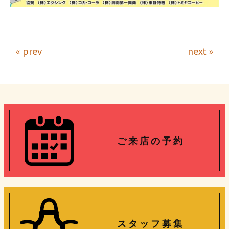
« prev
next »
ご 来 店 の 予 約
ス タ ッ フ 募 集