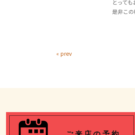
とっても
是非この
« prev
ご 来 店 の 予 約