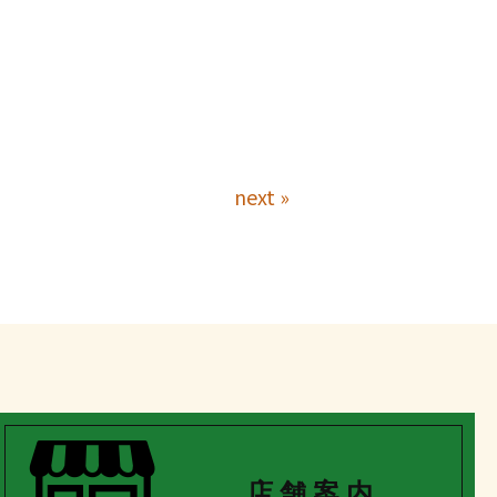
next »
店 舗 案 内