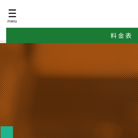
menu
料 金 表