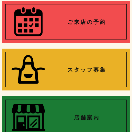
ご 来 店 の 予 約
ス タ ッ フ 募 集
店 舗 案 内