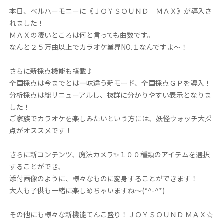
本日、ベルハーモニーに《ＪＯＹＳＯＵＮＤ ＭＡＸ》が導入さ
れました！
ＭＡＸの凄いところは何と言っても曲数です。
なんと２５万曲以上でカラオケ業界NО.１なんですよ～！
さらに新採点機能も搭載♪
全国採点は今までとは一味違う新モード、全国採点ＧＰを導入！
分析採点は総リニューアルし、抜群に分かりやすい表示となりま
した！
ご家族でカラオケを楽しみたいという方には、妖怪ウォッチ大採
点がオススメです！
さらに新コンテンツ、魔法カメラ✨１００種類のアイテムを選択
することができ、
添付画像のように、様々なものに変身することができます！
大人も子供も一緒に楽しめちゃいますね～(*^-^*)
その他にも様々な新機能てんこ盛り！ＪＯＹＳＯＵＮＤ ＭＡＸ☆