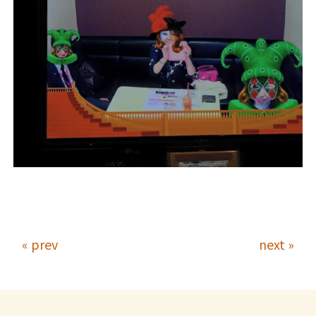
« prev
next »