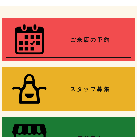
ご 来 店 の 予 約
ス タ ッ フ 募 集