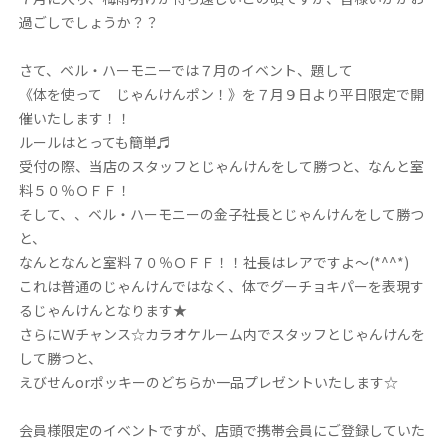
過ごしでしょうか？？
さて、ベル・ハーモニーでは７月のイベント、題して
《体を使って じゃんけんポン！》を７月９日より平日限定で開
催いたします！！
ルールはとっても簡単♬
受付の際、当店のスタッフとじゃんけんをして勝つと、なんと室
料５０％ＯＦＦ！
そして、、ベル・ハーモニーの金子社長とじゃんけんをして勝つ
と、
なんとなんと室料７０％ＯＦＦ！！社長はレアですよ～(*^^*)
これは普通のじゃんけんではなく、体でグーチョキパーを表現す
るじゃんけんとなります★
さらにＷチャンス☆カラオケルーム内でスタッフとじゃんけんを
して勝つと、
えびせんorポッキーのどちらか一品プレゼントいたします☆
会員様限定のイベントですが、店頭で携帯会員にご登録していた