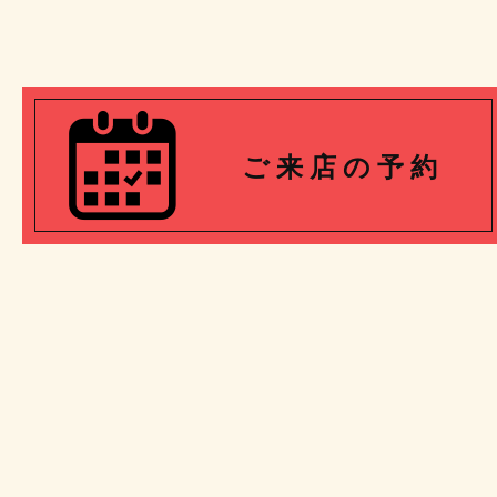
ご 来 店 の 予 約