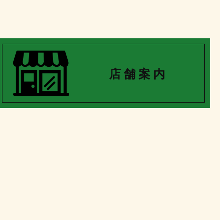
店 舗 案 内