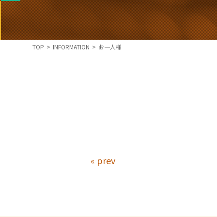
TOP
>
INFORMATION
>
お一人様
« prev