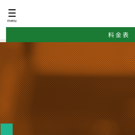
menu
料 金 表