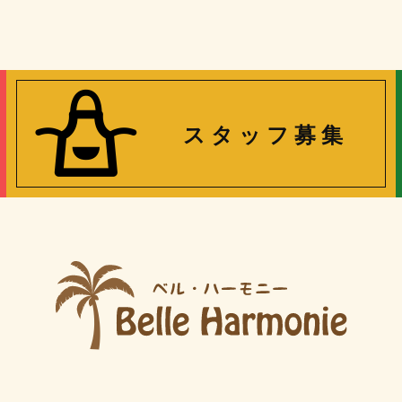
ス タ ッ フ 募 集