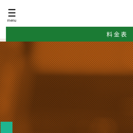
menu
料 金 表