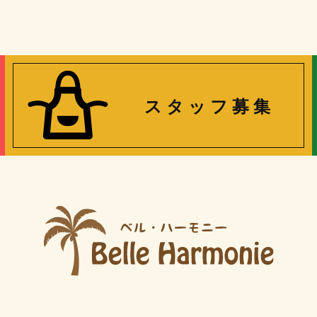
ス タ ッ フ 募 集