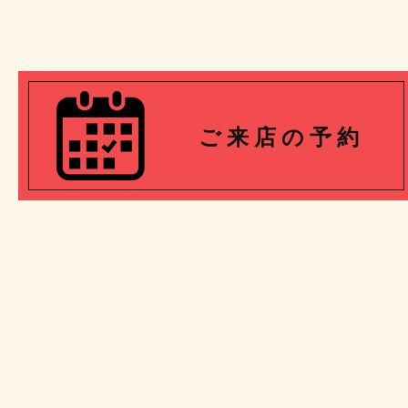
ご 来 店 の 予 約