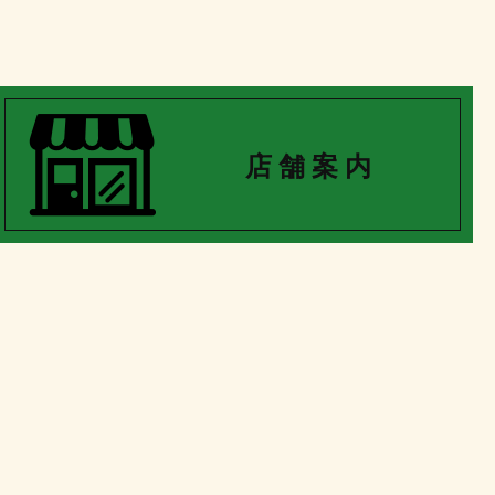
店 舗 案 内