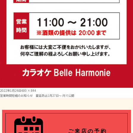
投
フ
2022年1月26日
600 × 844
投
稿
ル
営業時間短縮のお知らせ 蔓延防止1月27日～
内で公開
日:
サ
稿
イ
ズ
ナ
ビ
ご 来 店 の 予 約