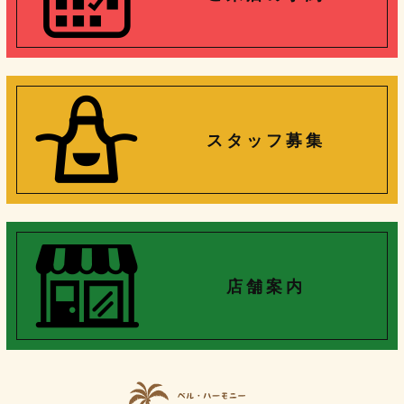
ゲ
ー
シ
ョ
ン
ス タ ッ フ 募 集
店 舗 案 内